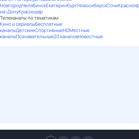
Новгород
Челябинск
Екатеринбург
Новосибирск
Сочи
Красноя
на-Дону
Краснодар
Телеканалы по тематикам:
Кино и сериалы
Бесплатные
каналы
Детские
Спортивные
HD
Местные
каналы
Познавательные
20 каналов
Новостные