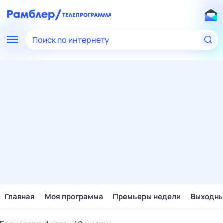
Поиск по интернету
Главная
Моя программа
Премьеры недели
Выходн