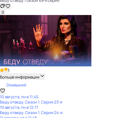
Беду отведу 1 сезон 49-я серия
0
1
Больше информации
Dомашний
10 августа, пн в 11:45
Беду отведу
. Сезон 1
. Серия 23-я
10 августа, пн в 12:17
Беду отведу
. Сезон 1
. Серия 24-я
11 августа, вт в 11:45