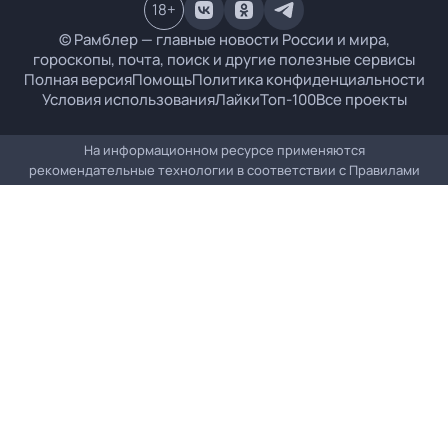
18
+
© Рамблер — главные новости России и мира,
гороскопы, почта, поиск и другие полезные сервисы
Полная версия
Помощь
Политика конфиденциальности
Условия использования
Лайки
Топ-100
Все проекты
На информационном ресурсе применяются
рекомендательные технологии в соответствии с
Правилами