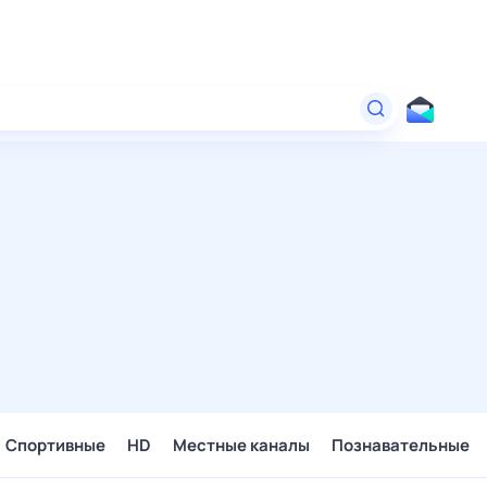
Спортивные
HD
Местные каналы
Познавательные