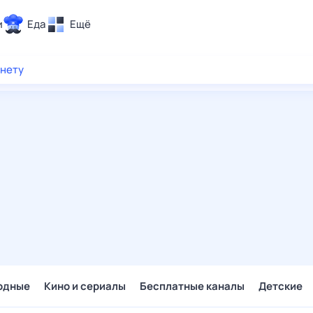
и
Еда
Ещё
Почта
рнету
ия и отдых
Поиск
Погода
ТВ-программа
и и тренды
 ситуации
 вместе
Помощь
одные
Кино и сериалы
Бесплатные каналы
Детские