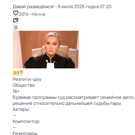
Давай рaзвeдёмся! - 6 июля 2026 года в 07:20
2014
—
по н.в.
0
1
Реалити-шоу
Общество
16
+
В рамках программы суд рассматривает семейное дело, 
решение относительно дальнейшей судьбы пары
Актеры:
—
Композитор:
—
Режиссеры: