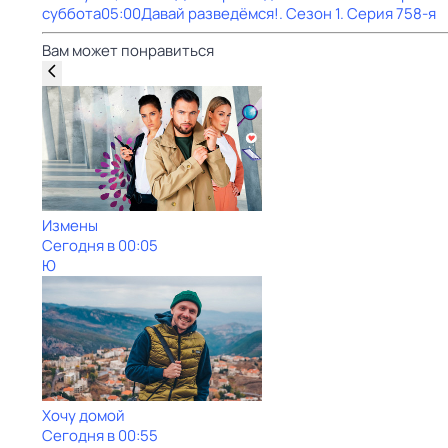
суббота
05:00
Давай рaзвeдёмся!
. Сезон 1
. Серия 758-я
Вам может понравиться
Измены
Сегодня в 00:05
Ю
Хочу домой
Сегодня в 00:55