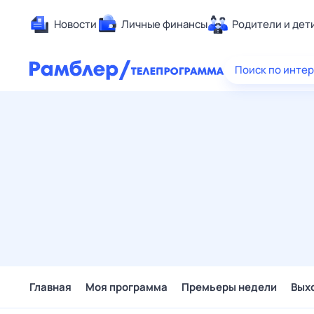
Новости
Личные финансы
Родители и дет
Здоровье
Поиск по инте
Развлечен
Дом и уют
Спорт
Карьера
Авто
Технологи
Жизненные
Сберегаем
Гороскопы
Главная
Моя программа
Премьеры недели
Вых