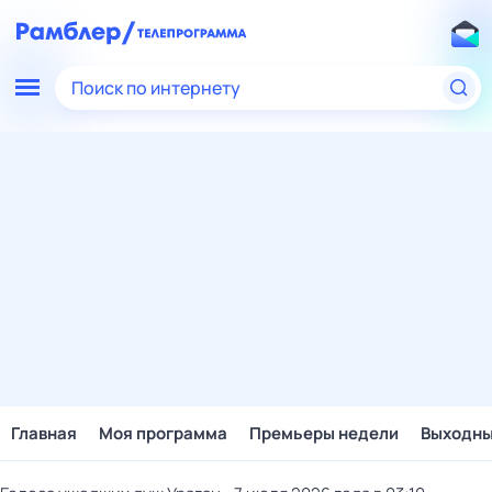
Поиск по интернету
Главная
Моя программа
Премьеры недели
Выходн