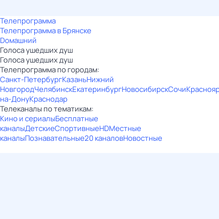
Телепрограмма
Телепрограмма в Брянске
Dомашний
Голocа ушедших душ
Голocа ушедших душ
Телепрограмма по городам:
Санкт-Петербург
Казань
Нижний
Новгород
Челябинск
Екатеринбург
Новосибирск
Сочи
Красноя
на-Дону
Краснодар
Телеканалы по тематикам:
Кино и сериалы
Бесплатные
каналы
Детские
Спортивные
HD
Местные
каналы
Познавательные
20 каналов
Новостные