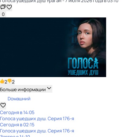
Голocа ушедших душ Ураган - 7 июля 2026 года в 03:10
0
2
2
Больше информации
Dомашний
Сегодня в 14:05
Голocа ушедших душ
. Серия 176-я
Сегодня в 02:15
Голocа ушедших душ
. Серия 176-я
Завтра в 14:10