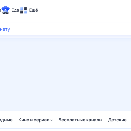
и
Еда
Ещё
Почта
рнету
ия и отдых
Поиск
Погода
ТВ-программа
и и тренды
 ситуации
 вместе
Помощь
одные
Кино и сериалы
Бесплатные каналы
Детские