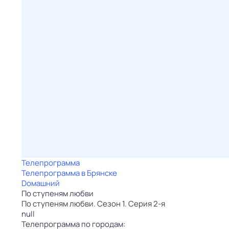
Телепрограмма
Телепрограмма в Брянске
Dомашний
По ступеням любви
По ступеням любви. Сезон 1. Серия 2-я
null
Телепрограмма по городам: