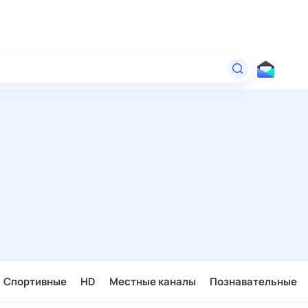
Спортивные
HD
Местные каналы
Познавательные