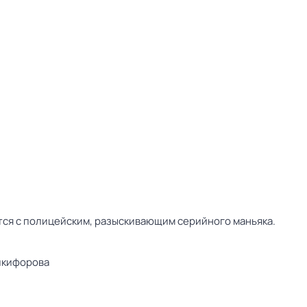
ится с полицейским, разыскивающим серийного маньяка.
икифорова