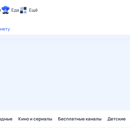
и
Еда
Ещё
Почта
рнету
ия и отдых
Поиск
Погода
ТВ-программа
и и тренды
 ситуации
 вместе
Помощь
одные
Кино и сериалы
Бесплатные каналы
Детские