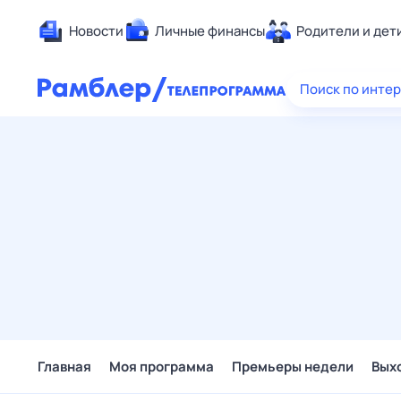
Новости
Личные финансы
Родители и дет
Здоровье
Поиск по инте
Развлечен
Дом и уют
Спорт
Карьера
Авто
Технологи
Жизненные
Сберегаем
Гороскопы
Главная
Моя программа
Премьеры недели
Вых