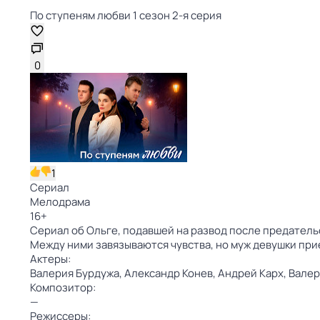
По ступеням любви 1 сезон 2-я серия
0
1
Сериал
Мелодрама
16
+
Сериал об Ольге, подавшей на развод после предатель
Между ними завязываются чувства, но муж девушки прие
Актеры:
Валерия Бурдужа,
Александр Конев,
Андрей Карх,
Валер
Композитор:
—
Режиссеры: