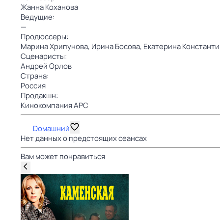
Жанна Коханова
Ведущие:
—
Продюссеры:
Марина Хрипунова,
Ирина Босова,
Екатерина Констант
Сценаристы:
Андрей Орлов
Страна:
Россия
Продакшн:
Кинокомпания АРС
Dомашний
Нет данных о предстоящих сеансах
Вам может понравиться