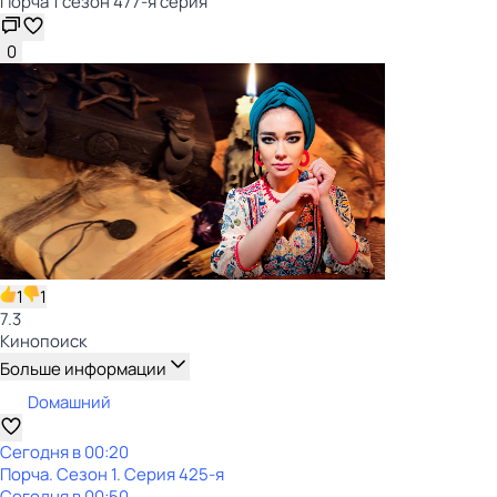
Порча 1 сезон 477-я серия
0
1
1
7.3
Кинопоиск
Больше информации
Dомашний
Сегодня в 00:20
Порча
. Сезон 1
. Серия 425-я
Сегодня в 00:50