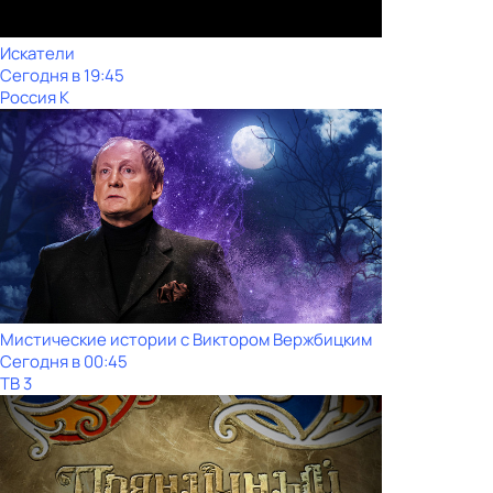
Искатели
Сегодня в 19:45
Россия К
Мистические истории с Виктoром Bержбицким
Сегодня в 00:45
ТВ 3