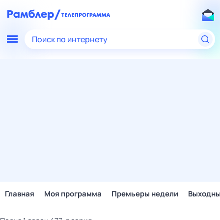
Поиск по интернету
Главная
Моя программа
Премьеры недели
Выходн