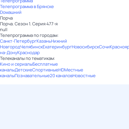
Телепрограмма
Телепрограмма в Брянске
Dомашний
Порча
Порча. Сезон 1. Серия 477-я
null
Телепрограмма по городам:
Санкт-Петербург
Казань
Нижний
Новгород
Челябинск
Екатеринбург
Новосибирск
Сочи
Красноя
на-Дону
Краснодар
Телеканалы по тематикам:
Кино и сериалы
Бесплатные
каналы
Детские
Спортивные
HD
Местные
каналы
Познавательные
20 каналов
Новостные