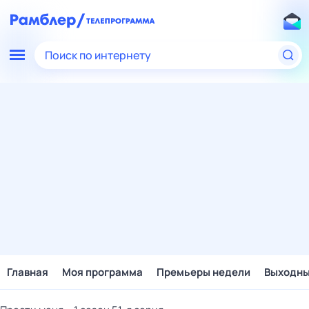
Поиск по интернету
Главная
Моя программа
Премьеры недели
Выходн