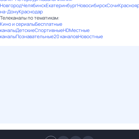
Новгород
Челябинск
Екатеринбург
Новосибирск
Сочи
Красноя
на-Дону
Краснодар
Телеканалы по тематикам:
Кино и сериалы
Бесплатные
каналы
Детские
Спортивные
HD
Местные
каналы
Познавательные
20 каналов
Новостные