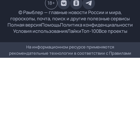
18
+
© Рамблер — главные новости России и мира,
гороскопы, почта, поиск и другие полезные сервисы
Полная версия
Помощь
Политика конфиденциальности
Условия использования
Лайки
Топ-100
Все проекты
На информационном ресурсе применяются
рекомендательные технологии в соответствии с
Правилами