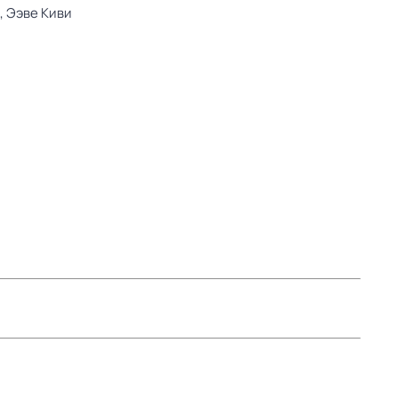
,
Ээве Киви