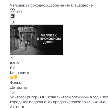
Человек в проходном дворе на канале Доверие
1971
0
7.1
IMDb
6.8
Кинопоиск
Фильм
Детектив
16
+
Убитого Григория Юшкова считали погибшим в годы Вел
городское подполье. Их предал человек по кличке «Кен
Актеры: