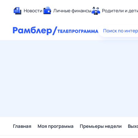
Новости
Личные финансы
Родители и дет
Здоровье
Поиск по инте
Развлечен
Дом и уют
Спорт
Карьера
Авто
Технологи
Жизненные
Сберегаем
Гороскопы
Главная
Моя программа
Премьеры недели
Вых