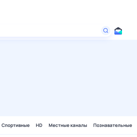
Спортивные
HD
Местные каналы
Познавательные