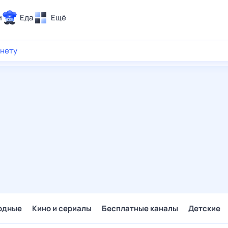
и
Еда
Ещё
Почта
рнету
ия и отдых
Поиск
Погода
ТВ-программа
и и тренды
 ситуации
 вместе
Помощь
одные
Кино и сериалы
Бесплатные каналы
Детские