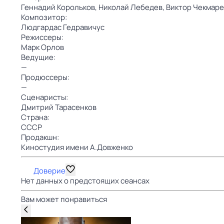
Геннадий Корольков,
Николай Лебедев,
Виктор Чекмаре
Композитор:
Людгардас Гедравичус
Режиссеры:
Марк Орлов
Ведущие:
—
Продюссеры:
—
Сценаристы:
Дмитрий Тарасенков
Страна:
СССР
Продакшн:
Киностудия имени А.Довженко
Доверие
Нет данных о предстоящих сеансах
Вам может понравиться