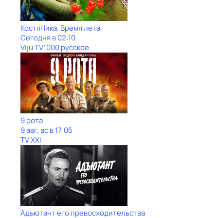
КостяНика. Время лета
Сегодня в 02:10
Viju TV1000 русское
9 рота
9 авг, вс в 17:05
TV XXI
Адъютант его превосходительства