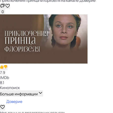
Приключения принца Флоризеля на канале Доверие
0
7.9
IMDb
8.1
Кинопоиск
Больше информации
Доверие
Нет данных о предстоящих сеансах