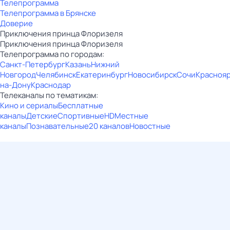
Телепрограмма
Телепрограмма в Брянске
Доверие
Приключения принца Флоризеля
Приключения принца Флоризеля
Телепрограмма по городам:
Санкт-Петербург
Казань
Нижний
Новгород
Челябинск
Екатеринбург
Новосибирск
Сочи
Красноя
на-Дону
Краснодар
Телеканалы по тематикам:
Кино и сериалы
Бесплатные
каналы
Детские
Спортивные
HD
Местные
каналы
Познавательные
20 каналов
Новостные