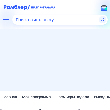
Поиск по интернету
Главная
Моя программа
Премьеры недели
Выходн