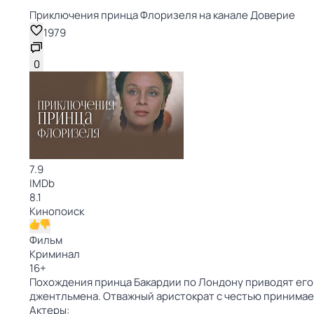
Приключения принца Флоризеля на канале Доверие
1979
0
7.9
IMDb
8.1
Кинопоиск
Фильм
Криминал
16
+
Похождения принца Бакардии по Лондону приводят его 
джентльмена. Отважный аристократ с честью принимае
Актеры: