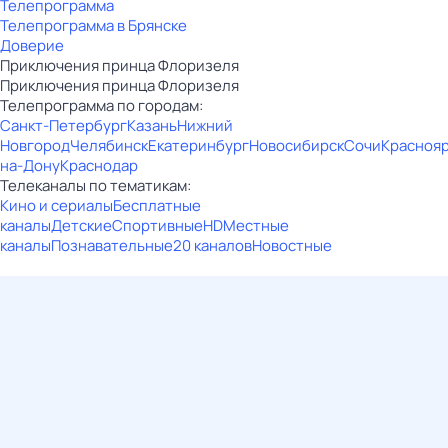
Телепрограмма
Телепрограмма в Брянске
Доверие
Приключения принца Флоризеля
Приключения принца Флоризеля
Телепрограмма по городам:
Санкт-Петербург
Казань
Нижний
Новгород
Челябинск
Екатеринбург
Новосибирск
Сочи
Красноя
на-Дону
Краснодар
Телеканалы по тематикам:
Кино и сериалы
Бесплатные
каналы
Детские
Спортивные
HD
Местные
каналы
Познавательные
20 каналов
Новостные