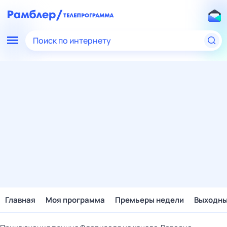
Поиск по интернету
Главная
Моя программа
Премьеры недели
Выходн