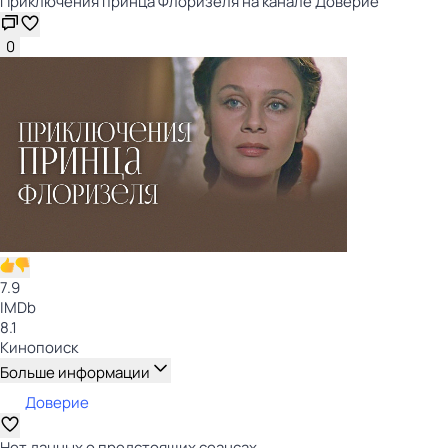
Приключения принца Флоризеля на канале Доверие
0
7.9
IMDb
8.1
Кинопоиск
Больше информации
Доверие
Нет данных о предстоящих сеансах