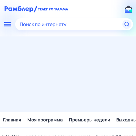
Поиск по интернету
Главная
Моя программа
Премьеры недели
Выходн