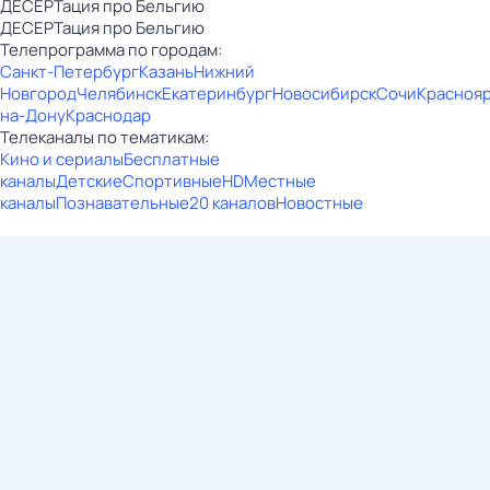
ДЕСЕРТация про Бельгию
ДЕСЕРТация про Бельгию
Телепрограмма по городам:
Санкт-Петербург
Казань
Нижний
Новгород
Челябинск
Екатеринбург
Новосибирск
Сочи
Красноя
на-Дону
Краснодар
Телеканалы по тематикам:
Кино и сериалы
Бесплатные
каналы
Детские
Спортивные
HD
Местные
каналы
Познавательные
20 каналов
Новостные