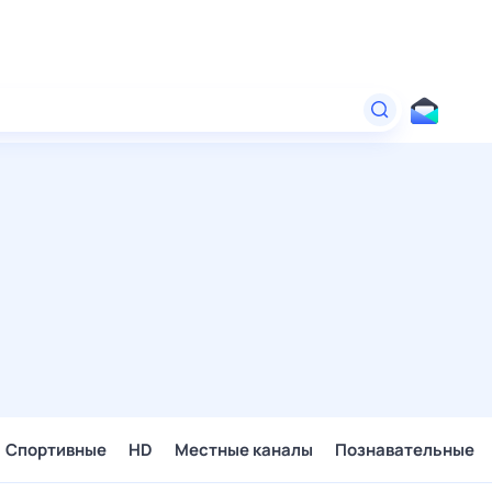
Спортивные
HD
Местные каналы
Познавательные