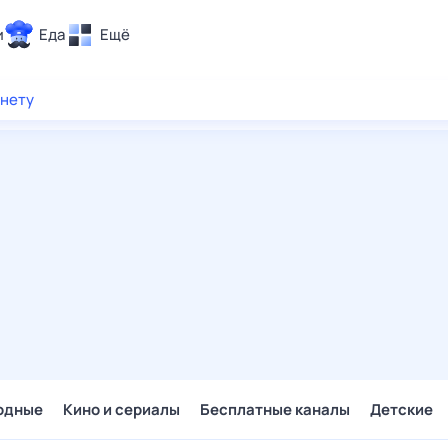
и
Еда
Ещё
Почта
рнету
ия и отдых
Поиск
Погода
ТВ-программа
и и тренды
 ситуации
 вместе
Помощь
одные
Кино и сериалы
Бесплатные каналы
Детские