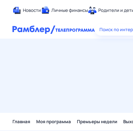
Новости
Личные финансы
Родители и дет
Здоровье
Поиск по инте
Развлечен
Дом и уют
Спорт
Карьера
Авто
Технологи
Жизненные
Сберегаем
Гороскопы
Главная
Моя программа
Премьеры недели
Вых