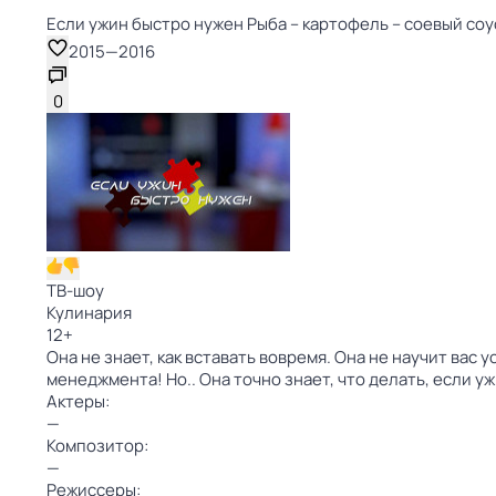
Если ужин быстро нужен Рыба – картофель – соевый соус 
2015
—
2016
0
ТВ-шоу
Кулинария
12
+
Она не знает, как вставать вовремя. Она не научит вас 
менеджмента! Но.. Она точно знает, что делать, если у
Актеры:
—
Композитор:
—
Режиссеры: