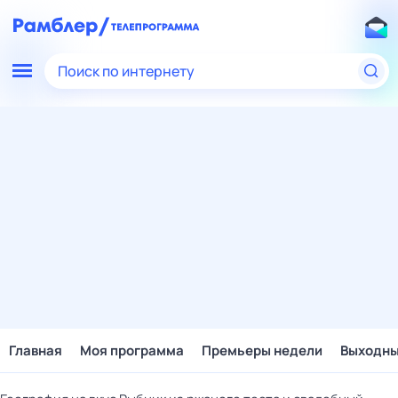
Поиск по интернету
Главная
Моя программа
Премьеры недели
Выходн