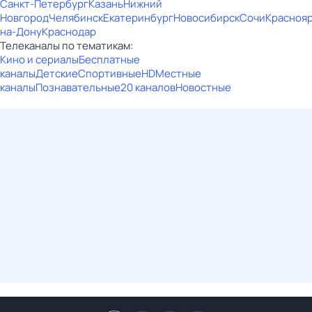
Санкт-Петербург
Казань
Нижний
Новгород
Челябинск
Екатеринбург
Новосибирск
Сочи
Красноя
на-Дону
Краснодар
Телеканалы по тематикам:
Кино и сериалы
Бесплатные
каналы
Детские
Спортивные
HD
Местные
каналы
Познавательные
20 каналов
Новостные