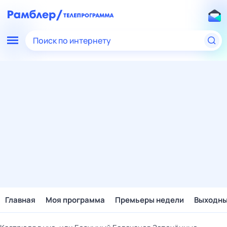
Поиск по интернету
Главная
Моя программа
Премьеры недели
Выходн