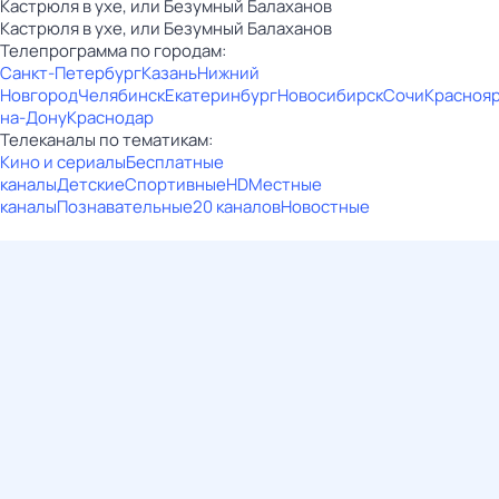
Кастрюля в ухе, или Безумный Балаханов
Кастрюля в ухе, или Безумный Балаханов
Телепрограмма по городам:
Санкт-Петербург
Казань
Нижний
Новгород
Челябинск
Екатеринбург
Новосибирск
Сочи
Красноя
на-Дону
Краснодар
Телеканалы по тематикам:
Кино и сериалы
Бесплатные
каналы
Детские
Спортивные
HD
Местные
каналы
Познавательные
20 каналов
Новостные