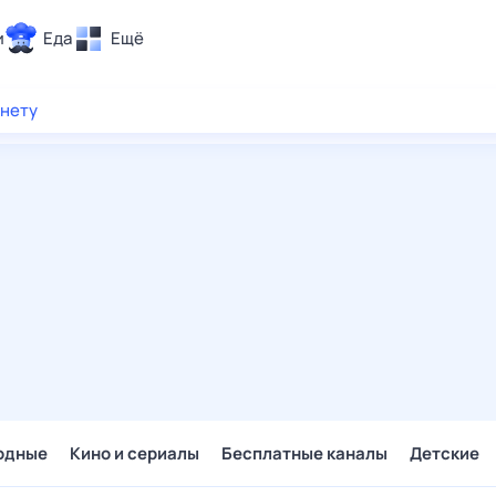
и
Еда
Ещё
Почта
рнету
ия и отдых
Поиск
Погода
ТВ-программа
и и тренды
 ситуации
 вместе
Помощь
одные
Кино и сериалы
Бесплатные каналы
Детские