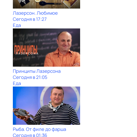
Лазерсон. Любимое
Сегодня в 17:27
Еда
Принципы Лазерсона
Сегодня в 21:05
Еда
Рыба. От филе до фарша
Сегодня в 01:36