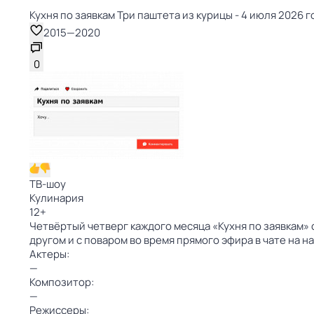
Кухня по заявкам Три паштета из курицы - 4 июля 2026 г
2015
—
2020
0
ТВ-шоу
Кулинария
12
+
Четвёртый четверг каждого месяца «Кухня по заявкам» 
другом и с поваром во время прямого эфира в чате на н
Актеры:
—
Композитор:
—
Режиссеры: