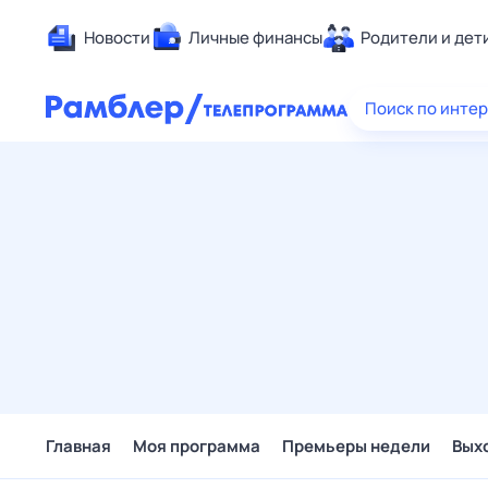
Новости
Личные финансы
Родители и дет
Здоровье
Поиск по инте
Развлечен
Дом и уют
Спорт
Карьера
Авто
Технологи
Жизненные
Сберегаем
Гороскопы
Главная
Моя программа
Премьеры недели
Вых