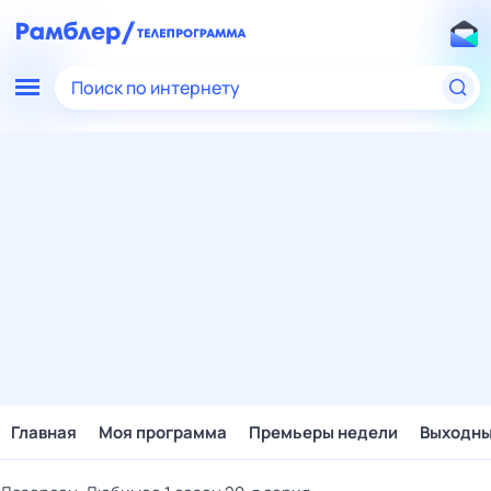
Поиск по интернету
Главная
Моя программа
Премьеры недели
Выходн