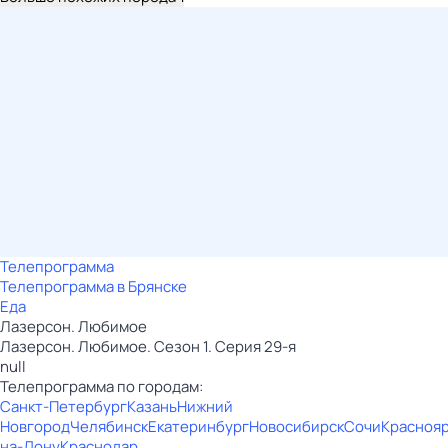
Телепрограмма
Телепрограмма в Брянске
Еда
Лазерсон. Любимое
Лазерсон. Любимое. Сезон 1. Серия 29-я
null
Телепрограмма по городам:
Санкт-Петербург
Казань
Нижний
Новгород
Челябинск
Екатеринбург
Новосибирск
Сочи
Красноя
на-Дону
Краснодар