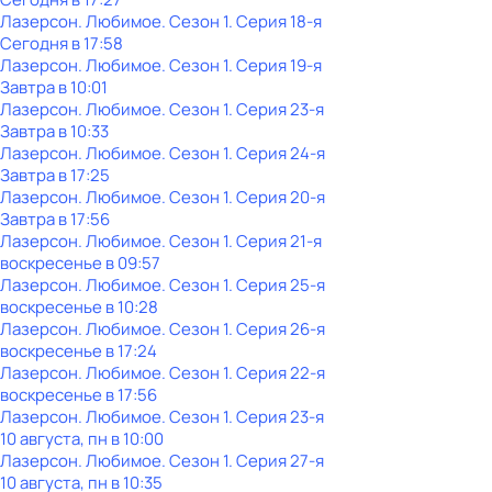
Лазерсон. Любимое
. Сезон 1
. Серия 18-я
Сегодня в 17:58
Лазерсон. Любимое
. Сезон 1
. Серия 19-я
Завтра в 10:01
Лазерсон. Любимое
. Сезон 1
. Серия 23-я
Завтра в 10:33
Лазерсон. Любимое
. Сезон 1
. Серия 24-я
Завтра в 17:25
Лазерсон. Любимое
. Сезон 1
. Серия 20-я
Завтра в 17:56
Лазерсон. Любимое
. Сезон 1
. Серия 21-я
воскресенье
в
09:57
Лазерсон. Любимое
. Сезон 1
. Серия 25-я
воскресенье
в
10:28
Лазерсон. Любимое
. Сезон 1
. Серия 26-я
воскресенье
в
17:24
Лазерсон. Любимое
. Сезон 1
. Серия 22-я
воскресенье
в
17:56
Лазерсон. Любимое
. Сезон 1
. Серия 23-я
10 августа, пн в 10:00
Лазерсон. Любимое
. Сезон 1
. Серия 27-я
10 августа, пн в 10:35