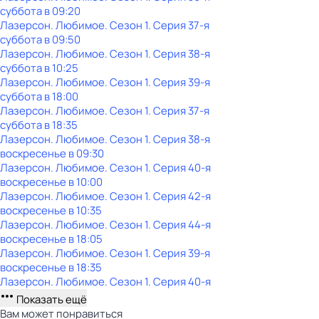
суббота
в
09:20
Лазерсон. Любимое
. Сезон 1
. Серия 37-я
суббота
в
09:50
Лазерсон. Любимое
. Сезон 1
. Серия 38-я
суббота
в
10:25
Лазерсон. Любимое
. Сезон 1
. Серия 39-я
суббота
в
18:00
Лазерсон. Любимое
. Сезон 1
. Серия 37-я
суббота
в
18:35
Лазерсон. Любимое
. Сезон 1
. Серия 38-я
воскресенье
в
09:30
Лазерсон. Любимое
. Сезон 1
. Серия 40-я
воскресенье
в
10:00
Лазерсон. Любимое
. Сезон 1
. Серия 42-я
воскресенье
в
10:35
Лазерсон. Любимое
. Сезон 1
. Серия 44-я
воскресенье
в
18:05
Лазерсон. Любимое
. Сезон 1
. Серия 39-я
воскресенье
в
18:35
Лазерсон. Любимое
. Сезон 1
. Серия 40-я
Показать ещё
Вам может понравиться