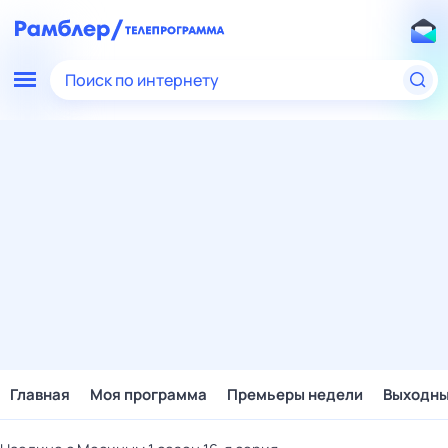
Поиск по интернету
Главная
Моя программа
Премьеры недели
Выходн