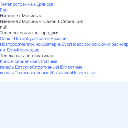
Телепрограмма в Брянске
Еда
Наедине с Мосиным
Наедине с Мосиным. Сезон 1. Серия 16-я
null
Телепрограмма по городам:
Санкт-Петербург
Казань
Нижний
Новгород
Челябинск
Екатеринбург
Новосибирск
Сочи
Красноя
на-Дону
Краснодар
Телеканалы по тематикам:
Кино и сериалы
Бесплатные
каналы
Детские
Спортивные
HD
Местные
каналы
Познавательные
20 каналов
Новостные