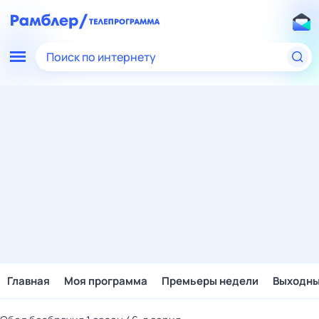
Поиск по интернету
Главная
Моя программа
Премьеры недели
Выходн