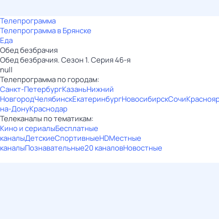
Телепрограмма
Телепрограмма в Брянске
Еда
Обед безбрачия
Обед безбрачия. Сезон 1. Серия 46-я
null
Телепрограмма по городам:
Санкт-Петербург
Казань
Нижний
Новгород
Челябинск
Екатеринбург
Новосибирск
Сочи
Красноя
на-Дону
Краснодар
Телеканалы по тематикам:
Кино и сериалы
Бесплатные
каналы
Детские
Спортивные
HD
Местные
каналы
Познавательные
20 каналов
Новостные