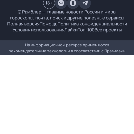
18
+
© Рамблер — главные новости России и мира,
гороскопы, почта, поиск и другие полезные сервисы
Полная версия
Помощь
Политика конфиденциальности
Условия использования
Лайки
Топ-100
Все проекты
На информационном ресурсе применяются
рекомендательные технологии в соответствии с
Правилами