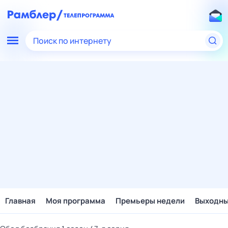
Поиск по интернету
Главная
Моя программа
Премьеры недели
Выходн