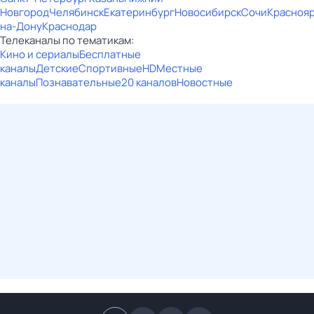
Новгород
Челябинск
Екатеринбург
Новосибирск
Сочи
Красноя
на-Дону
Краснодар
Телеканалы по тематикам:
Кино и сериалы
Бесплатные
каналы
Детские
Спортивные
HD
Местные
каналы
Познавательные
20 каналов
Новостные