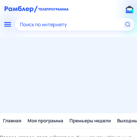
Поиск по интернету
Главная
Моя программа
Премьеры недели
Выходн