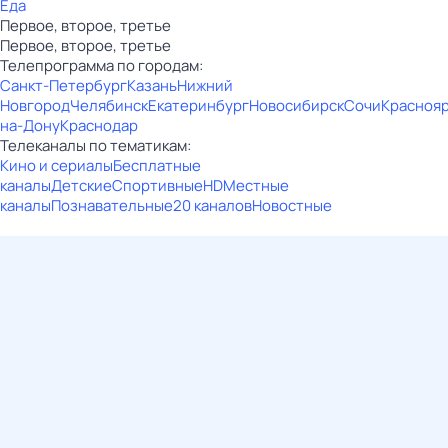
Еда
Первое, второе, третье
Первое, второе, третье
Телепрограмма по городам:
Санкт-Петербург
Казань
Нижний
Новгород
Челябинск
Екатеринбург
Новосибирск
Сочи
Красноя
на-Дону
Краснодар
Телеканалы по тематикам:
Кино и сериалы
Бесплатные
каналы
Детские
Спортивные
HD
Местные
каналы
Познавательные
20 каналов
Новостные