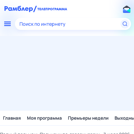
Поиск по интернету
Главная
Моя программа
Премьеры недели
Выходн