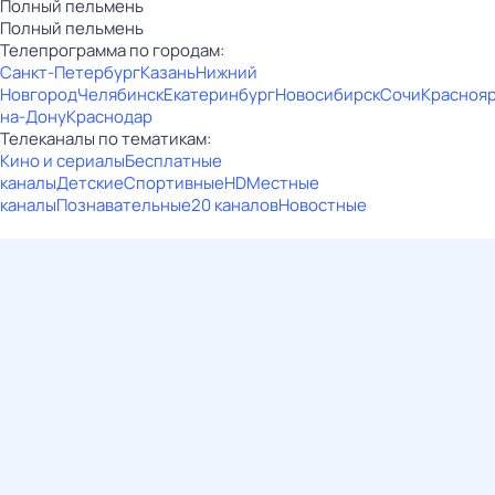
Полный пельмень
Полный пельмень
Телепрограмма по городам:
Санкт-Петербург
Казань
Нижний
Новгород
Челябинск
Екатеринбург
Новосибирск
Сочи
Красноя
на-Дону
Краснодар
Телеканалы по тематикам:
Кино и сериалы
Бесплатные
каналы
Детские
Спортивные
HD
Местные
каналы
Познавательные
20 каналов
Новостные