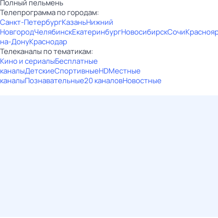
Полный пельмень
Телепрограмма по городам:
Санкт-Петербург
Казань
Нижний
Новгород
Челябинск
Екатеринбург
Новосибирск
Сочи
Красноя
на-Дону
Краснодар
Телеканалы по тематикам:
Кино и сериалы
Бесплатные
каналы
Детские
Спортивные
HD
Местные
каналы
Познавательные
20 каналов
Новостные