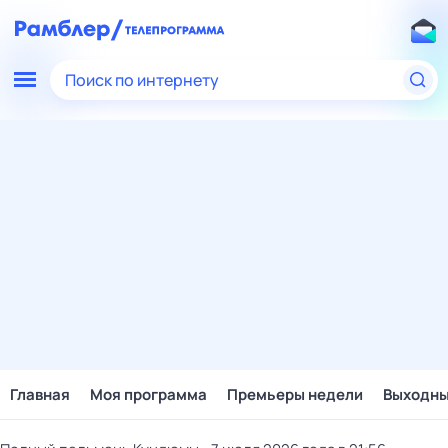
Поиск по интернету
Главная
Моя программа
Премьеры недели
Выходн