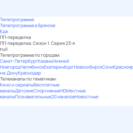
Телепрограмма
Телепрограмма в Брянске
Еда
ПП-переделка
ПП-переделка. Сезон 1. Серия 23-я
null
Телепрограмма по городам:
Санкт-Петербург
Казань
Нижний
Новгород
Челябинск
Екатеринбург
Новосибирск
Сочи
Красноя
на-Дону
Краснодар
Телеканалы по тематикам:
Кино и сериалы
Бесплатные
каналы
Детские
Спортивные
HD
Местные
каналы
Познавательные
20 каналов
Новостные