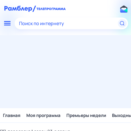
Поиск по интернету
Главная
Моя программа
Премьеры недели
Выходн