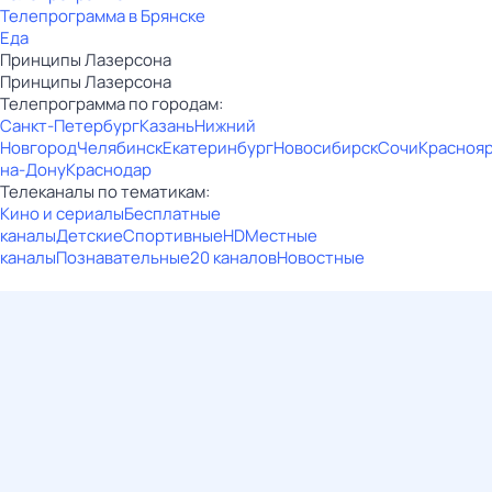
Телепрограмма в Брянске
Еда
Принципы Лазерсона
Принципы Лазерсона
Телепрограмма по городам:
Санкт-Петербург
Казань
Нижний
Новгород
Челябинск
Екатеринбург
Новосибирск
Сочи
Красноя
на-Дону
Краснодар
Телеканалы по тематикам:
Кино и сериалы
Бесплатные
каналы
Детские
Спортивные
HD
Местные
каналы
Познавательные
20 каналов
Новостные