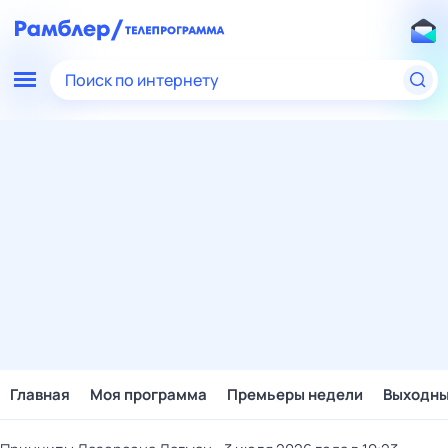
Поиск по интернету
Главная
Моя программа
Премьеры недели
Выходн