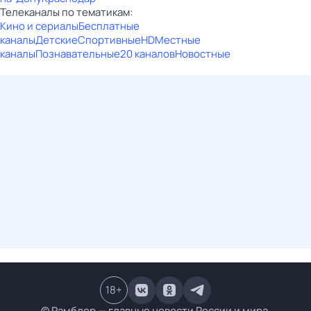
Телеканалы по тематикам:
Кино и сериалы
Бесплатные
каналы
Детские
Спортивные
HD
Местные
каналы
Познавательные
20 каналов
Новостные
18
+
© Рамблер — главные новости России и мира,