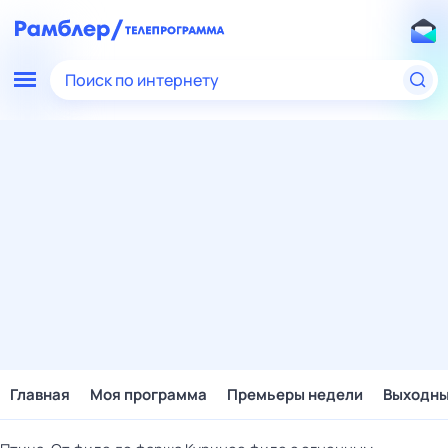
Поиск по интернету
Главная
Моя программа
Премьеры недели
Выходн