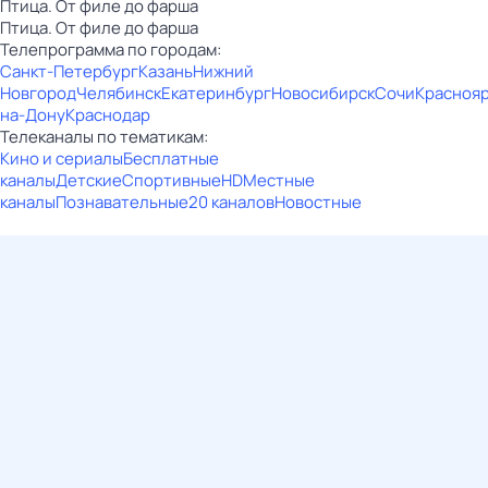
Птица. От филе до фарша
Птица. От филе до фарша
Телепрограмма по городам:
Санкт-Петербург
Казань
Нижний
Новгород
Челябинск
Екатеринбург
Новосибирск
Сочи
Красноя
на-Дону
Краснодар
Телеканалы по тематикам:
Кино и сериалы
Бесплатные
каналы
Детские
Спортивные
HD
Местные
каналы
Познавательные
20 каналов
Новостные