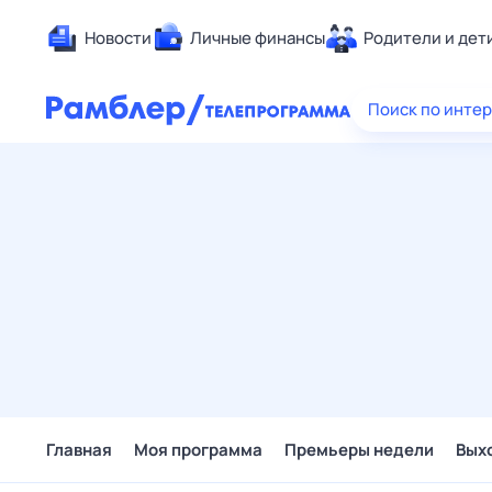
Новости
Личные финансы
Родители и дет
Здоровье
Поиск по инте
Развлечен
Дом и уют
Спорт
Карьера
Авто
Технологи
Жизненные
Сберегаем
Гороскопы
Главная
Моя программа
Премьеры недели
Вых