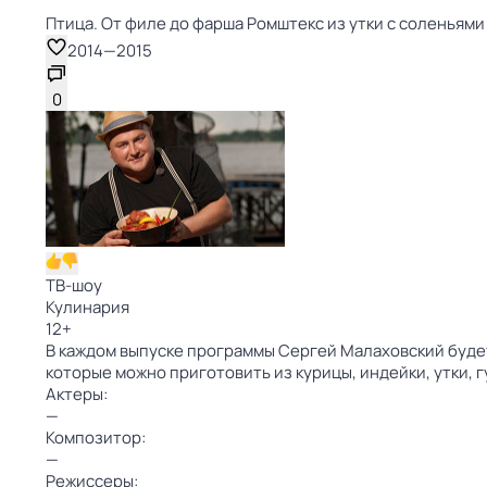
Птица. От филе до фарша Ромштекс из утки с соленьями 
2014
—
2015
0
ТВ-шоу
Кулинария
12
+
В каждом выпуске программы Сергей Малаховский будет
которые можно приготовить из курицы, индейки, утки, 
Актеры:
—
Композитор:
—
Режиссеры: