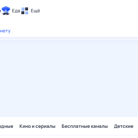
и
Еда
Ещё
Почта
рнету
ия и отдых
Поиск
Погода
ТВ-программа
и и тренды
 ситуации
 вместе
Помощь
одные
Кино и сериалы
Бесплатные каналы
Детские