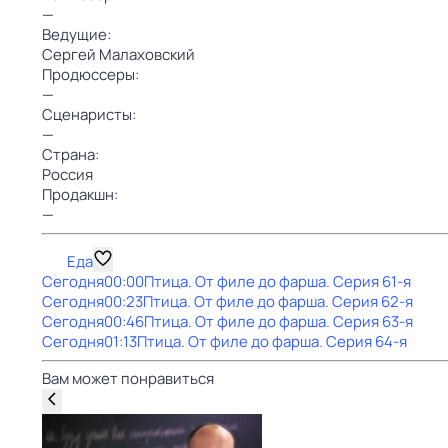
—
Ведущие:
Сергей Малаховский
Продюссеры:
—
Сценаристы:
—
Страна:
Россия
Продакшн:
—
Еда
Сегодня
00:00
Птица. От филе до фарша
. Серия 61-я
Сегодня
00:23
Птица. От филе до фарша
. Серия 62-я
Сегодня
00:46
Птица. От филе до фарша
. Серия 63-я
Сегодня
01:13
Птица. От филе до фарша
. Серия 64-я
Вам может понравиться