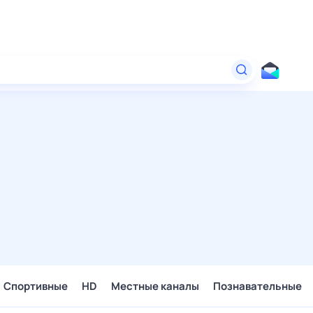
Спортивные
HD
Местные каналы
Познавательные