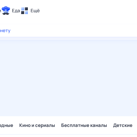
и
Еда
Ещё
Почта
рнету
ия и отдых
Поиск
Погода
ТВ-программа
и и тренды
 ситуации
 вместе
Помощь
одные
Кино и сериалы
Бесплатные каналы
Детские