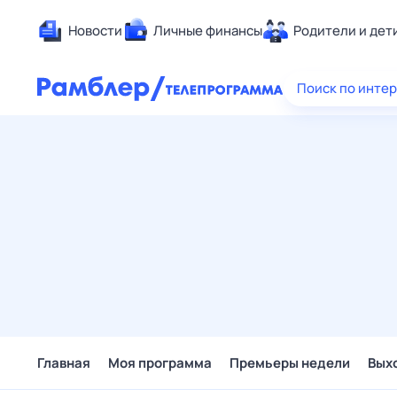
Новости
Личные финансы
Родители и дет
Здоровье
Поиск по инте
Развлечен
Дом и уют
Спорт
Карьера
Авто
Технологи
Жизненные
Сберегаем
Гороскопы
Главная
Моя программа
Премьеры недели
Вых