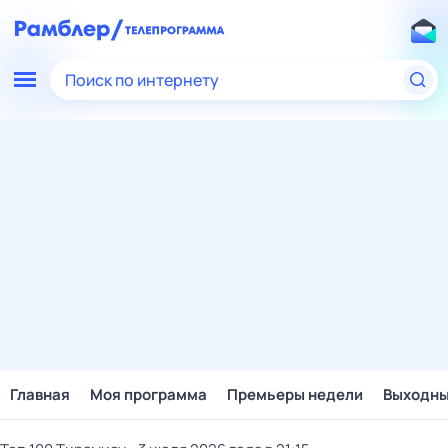
Поиск по интернету
Главная
Моя программа
Премьеры недели
Выходн