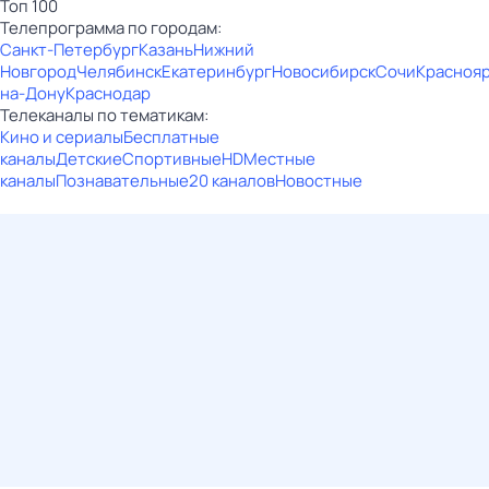
Топ 100
Телепрограмма по городам:
Санкт-Петербург
Казань
Нижний
Новгород
Челябинск
Екатеринбург
Новосибирск
Сочи
Красноя
на-Дону
Краснодар
Телеканалы по тематикам:
Кино и сериалы
Бесплатные
каналы
Детские
Спортивные
HD
Местные
каналы
Познавательные
20 каналов
Новостные