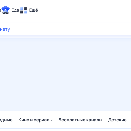
и
Еда
Ещё
Почта
рнету
ия и отдых
Поиск
Погода
ТВ-программа
и и тренды
 ситуации
 вместе
Помощь
одные
Кино и сериалы
Бесплатные каналы
Детские