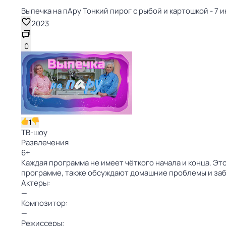
Выпечка на пАру Тонкий пирог с рыбой и картошкой - 7 и
2023
0
1
ТВ-шоу
Развлечения
6
+
Каждая программа не имеет чёткого начала и конца. Это
программе, также обсуждают домашние проблемы и за
Актеры:
—
Композитор:
—
Режиссеры: