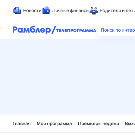
Новости
Личные финансы
Родители и дет
Здоровье
Поиск по инте
Развлечен
Дом и уют
Спорт
Карьера
Авто
Технологи
Жизненные
Сберегаем
Гороскопы
Главная
Моя программа
Премьеры недели
Вых