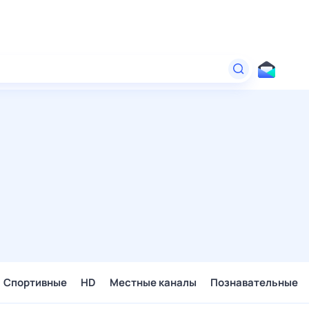
Спортивные
HD
Местные каналы
Познавательные