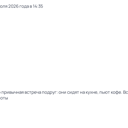
юля 2026 года в 14:35
 привычная встреча подруг: они сидят на кухне, пьют кофе. В
боты