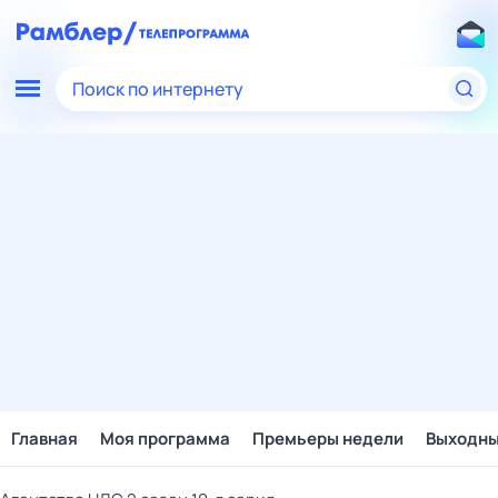
Поиск по интернету
Главная
Моя программа
Премьеры недели
Выходн