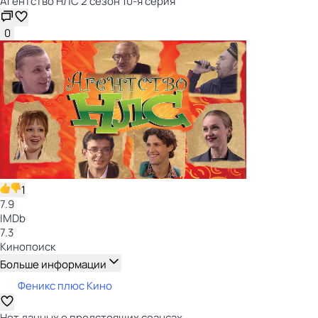
Агентство НЛС 2 сезон 10-я серия
0
1
7.9
IMDb
7.3
Кинопоиск
Больше информации
Феникс плюс Кино
Нет данных о предстоящих сеансах