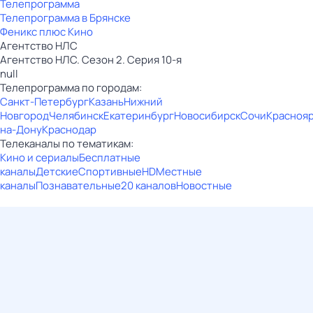
Телепрограмма
Телепрограмма в Брянске
Феникс плюс Кино
Агентство НЛС
Агентство НЛС. Сезон 2. Серия 10-я
null
Телепрограмма по городам:
Санкт-Петербург
Казань
Нижний
Новгород
Челябинск
Екатеринбург
Новосибирск
Сочи
Красноя
на-Дону
Краснодар
Телеканалы по тематикам:
Кино и сериалы
Бесплатные
каналы
Детские
Спортивные
HD
Местные
каналы
Познавательные
20 каналов
Новостные