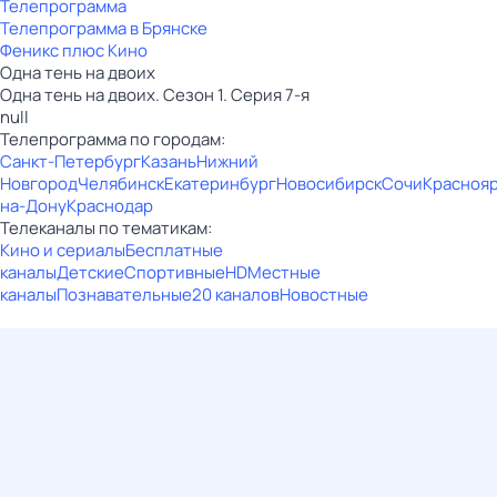
Телепрограмма
Телепрограмма в Брянске
Феникс плюс Кино
Одна тень на двоих
Одна тень на двоих. Сезон 1. Серия 7-я
null
Телепрограмма по городам:
Санкт-Петербург
Казань
Нижний
Новгород
Челябинск
Екатеринбург
Новосибирск
Сочи
Красноя
на-Дону
Краснодар
Телеканалы по тематикам:
Кино и сериалы
Бесплатные
каналы
Детские
Спортивные
HD
Местные
каналы
Познавательные
20 каналов
Новостные