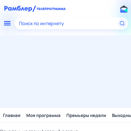
Поиск по интернету
Главная
Моя программа
Премьеры недели
Выходн