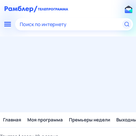
Поиск по интернету
Главная
Моя программа
Премьеры недели
Выходн