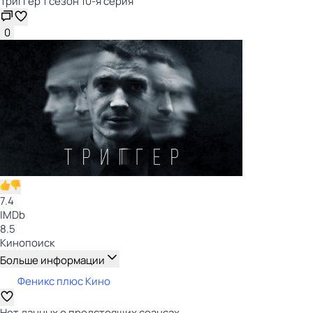
Триггер 1 сезон 10-я серия
0
7.4
IMDb
8.5
Кинопоиск
Больше информации
Феникс плюс Кино
Нет данных о предстоящих сеансах