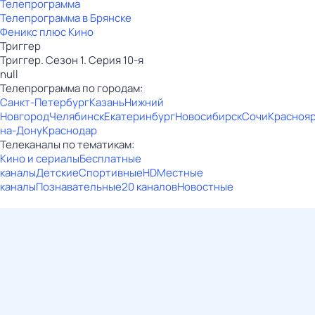
Телепрограмма
Телепрограмма в Брянске
Феникс плюс Кино
Триггер
Триггер. Сезон 1. Серия 10-я
null
Телепрограмма по городам:
Санкт-Петербург
Казань
Нижний
Новгород
Челябинск
Екатеринбург
Новосибирск
Сочи
Красноя
на-Дону
Краснодар
Телеканалы по тематикам:
Кино и сериалы
Бесплатные
каналы
Детские
Спортивные
HD
Местные
каналы
Познавательные
20 каналов
Новостные