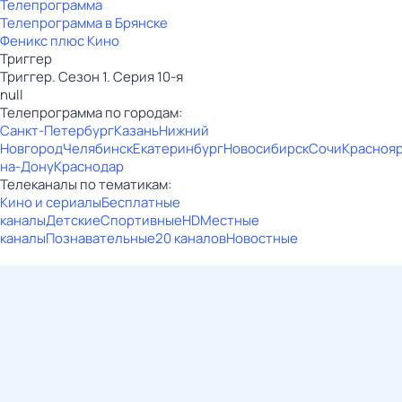
Телепрограмма
Телепрограмма в Брянске
Феникс плюс Кино
Триггер
Триггер. Сезон 1. Серия 10-я
null
Телепрограмма по городам:
Санкт-Петербург
Казань
Нижний
Новгород
Челябинск
Екатеринбург
Новосибирск
Сочи
Красноя
на-Дону
Краснодар
Телеканалы по тематикам:
Кино и сериалы
Бесплатные
каналы
Детские
Спортивные
HD
Местные
каналы
Познавательные
20 каналов
Новостные