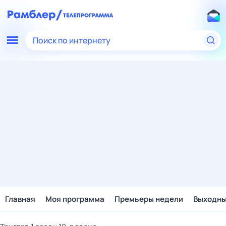
Поиск по интернету
Главная
Моя программа
Премьеры недели
Выходн