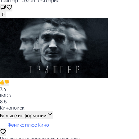
Триггер 1 сезон 10-я серия
0
7.4
IMDb
8.5
Кинопоиск
Больше информации
Феникс плюс Кино
Нет данных о предстоящих сеансах