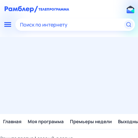
Поиск по интернету
Главная
Моя программа
Премьеры недели
Выходн