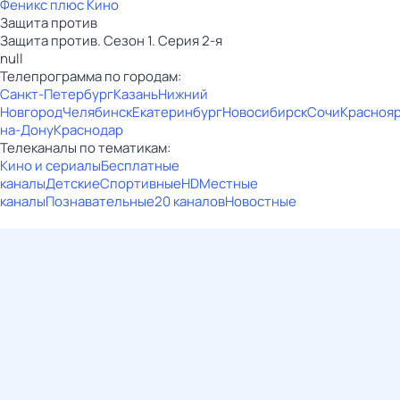
Феникс плюс Кино
Защита против
Защита против. Сезон 1. Серия 2-я
null
Телепрограмма по городам:
Санкт-Петербург
Казань
Нижний
Новгород
Челябинск
Екатеринбург
Новосибирск
Сочи
Красноя
на-Дону
Краснодар
Телеканалы по тематикам:
Кино и сериалы
Бесплатные
каналы
Детские
Спортивные
HD
Местные
каналы
Познавательные
20 каналов
Новостные