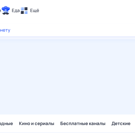
и
Еда
Ещё
Почта
рнету
ия и отдых
Поиск
Погода
ТВ-программа
и и тренды
 ситуации
 вместе
Помощь
одные
Кино и сериалы
Бесплатные каналы
Детские