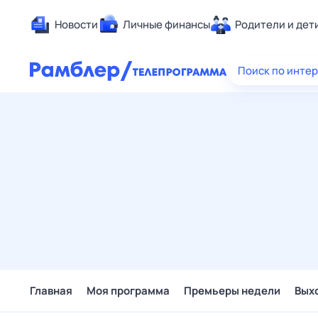
Новости
Личные финансы
Родители и дет
Здоровье
Поиск по инте
Развлечен
Дом и уют
Спорт
Карьера
Авто
Технологи
Жизненные
Сберегаем
Гороскопы
Главная
Моя программа
Премьеры недели
Вых