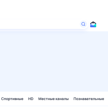
Спортивные
HD
Местные каналы
Познавательные