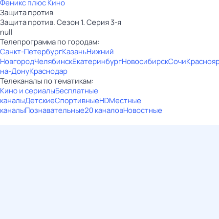
Феникс плюс Кино
Защита против
Защита против. Сезон 1. Серия 3-я
null
Телепрограмма по городам:
Санкт-Петербург
Казань
Нижний
Новгород
Челябинск
Екатеринбург
Новосибирск
Сочи
Красноя
на-Дону
Краснодар
Телеканалы по тематикам:
Кино и сериалы
Бесплатные
каналы
Детские
Спортивные
HD
Местные
каналы
Познавательные
20 каналов
Новостные