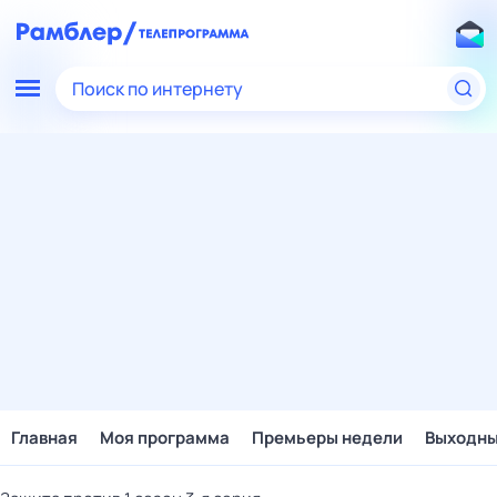
Поиск по интернету
Главная
Моя программа
Премьеры недели
Выходн