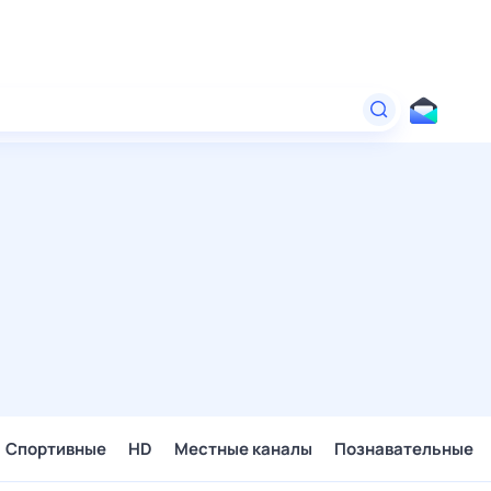
Спортивные
HD
Местные каналы
Познавательные