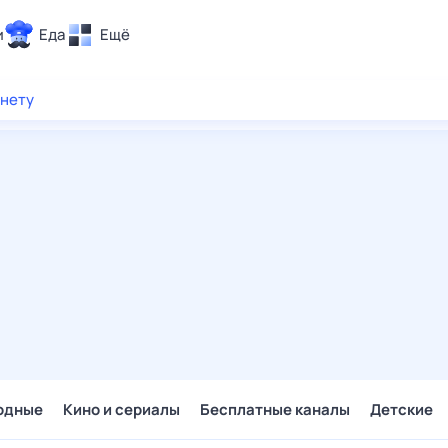
и
Еда
Ещё
Почта
рнету
ия и отдых
Поиск
Погода
ТВ-программа
и и тренды
 ситуации
 вместе
Помощь
одные
Кино и сериалы
Бесплатные каналы
Детские