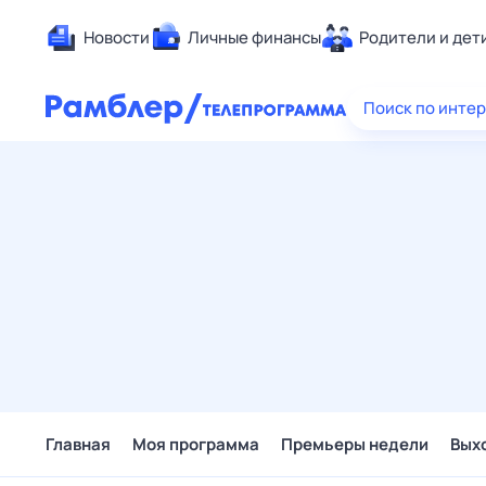
Новости
Личные финансы
Родители и дет
Здоровье
Поиск по инте
Развлечен
Дом и уют
Спорт
Карьера
Авто
Технологи
Жизненные
Сберегаем
Гороскопы
Главная
Моя программа
Премьеры недели
Вых