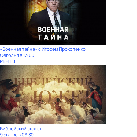
«Военная тайна» с Игорем Прокопенко
Сегодня в 13:00
РЕН ТВ
Библейский сюжет
9 авг, вс в 06:30