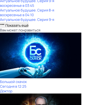
Актуальное будущее
. Серия 9-я
воскресенье
в
03:45
Актуальное будущее
. Серия 8-я
воскресенье
в
04:10
Актуальное будущее
. Серия 9-я
Показать ещё
Вам может понравиться
Большой скачок
Сегодня в 12:25
Доктор