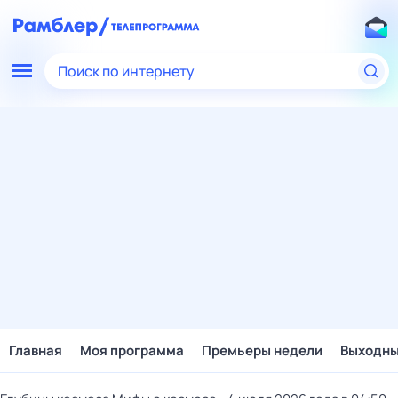
Поиск по интернету
Главная
Моя программа
Премьеры недели
Выходн