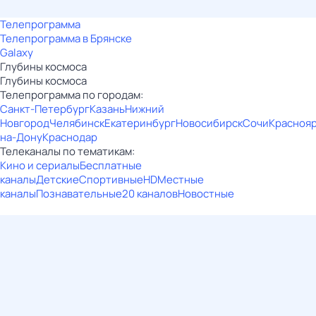
Телепрограмма
Телепрограмма в Брянске
Galaxy
Глубины космоса
Глубины космоса
Телепрограмма по городам:
Санкт-Петербург
Казань
Нижний
Новгород
Челябинск
Екатеринбург
Новосибирск
Сочи
Красноя
на-Дону
Краснодар
Телеканалы по тематикам:
Кино и сериалы
Бесплатные
каналы
Детские
Спортивные
HD
Местные
каналы
Познавательные
20 каналов
Новостные