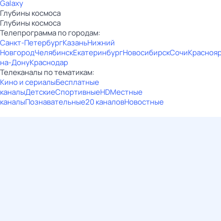
Galaxy
Глубины космоса
Глубины космоса
Телепрограмма по городам:
Санкт-Петербург
Казань
Нижний
Новгород
Челябинск
Екатеринбург
Новосибирск
Сочи
Красноя
на-Дону
Краснодар
Телеканалы по тематикам:
Кино и сериалы
Бесплатные
каналы
Детские
Спортивные
HD
Местные
каналы
Познавательные
20 каналов
Новостные