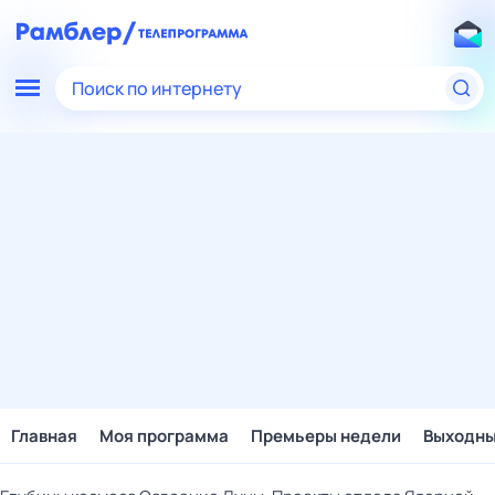
Поиск по интернету
Главная
Моя программа
Премьеры недели
Выходн