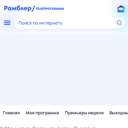
Поиск по интернету
Главная
Моя программа
Премьеры недели
Выходн