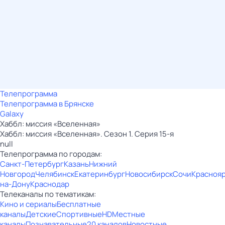
Телепрограмма
Телепрограмма в Брянске
Galaxy
Хаббл: миссия «Вселенная»
Хаббл: миссия «Вселенная». Сезон 1. Серия 15-я
null
Телепрограмма по городам:
Санкт-Петербург
Казань
Нижний
Новгород
Челябинск
Екатеринбург
Новосибирск
Сочи
Красноя
на-Дону
Краснодар
Телеканалы по тематикам:
Кино и сериалы
Бесплатные
каналы
Детские
Спортивные
HD
Местные
каналы
Познавательные
20 каналов
Новостные