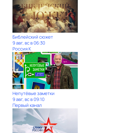
Библейский сюжет
9 авг, вс в 06:30
Россия К
Непутёвые заметки
9 авг, вс в 09:10
Первый канал