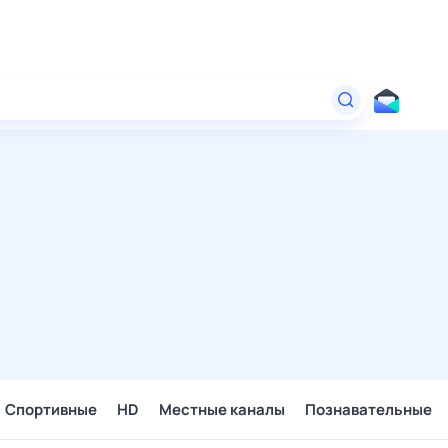
Спортивные
HD
Местные каналы
Познавательные