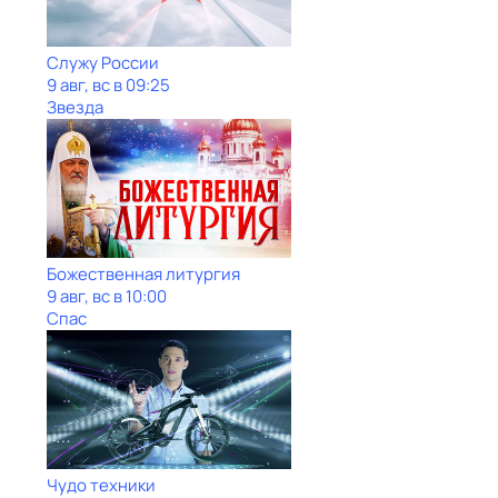
Служу Рoсcии
9 авг, вс в 09:25
Звезда
Божественная литургия
9 авг, вс в 10:00
Спас
Чудо техники