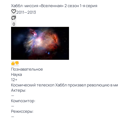
Хаббл: миссия «Вселенная» 2 сезон 1-я серия
2011
—
2013
0
Познавательное
Наука
12
+
Космический телескоп Хаббл произвел революцию в ми
Актеры:
—
Композитор:
—
Режиссеры:
—