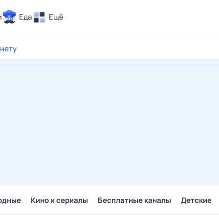
и
Еда
Ещё
Почта
рнету
ия и отдых
Поиск
Погода
ТВ-программа
и и тренды
 ситуации
 вместе
Помощь
одные
Кино и сериалы
Бесплатные каналы
Детские