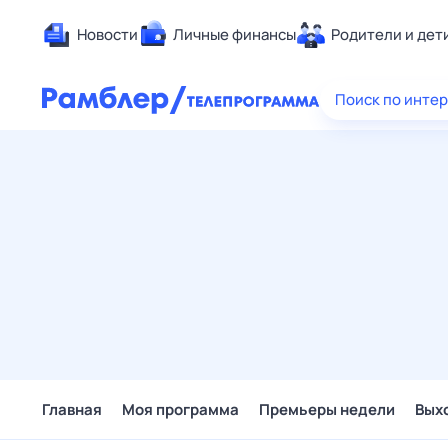
Новости
Личные финансы
Родители и дет
Здоровье
Поиск по инте
Развлечен
Дом и уют
Спорт
Карьера
Авто
Технологи
Жизненные
Сберегаем
Гороскопы
Главная
Моя программа
Премьеры недели
Вых