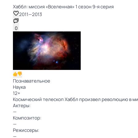
Хаббл: миссия «Вселенная» 1 сезон 9-я серия
2011
—
2013
0
Познавательное
Наука
12
+
Космический телескоп Хаббл произвел революцию в ми
Актеры:
—
Композитор:
—
Режиссеры:
—