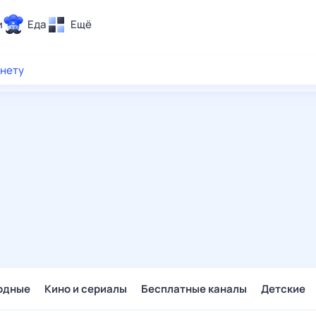
и
Еда
Ещё
Почта
рнету
ия и отдых
Поиск
Погода
ТВ-программа
и и тренды
 ситуации
 вместе
Помощь
одные
Кино и сериалы
Бесплатные каналы
Детские