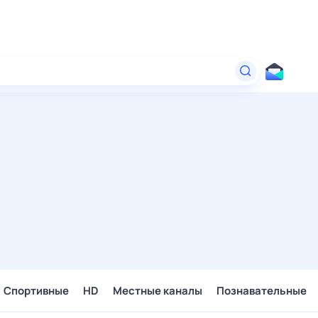
Спортивные
HD
Местные каналы
Познавательные