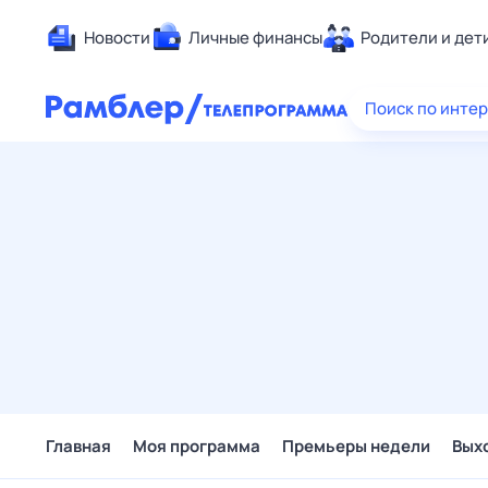
Новости
Личные финансы
Родители и дет
Здоровье
Поиск по инте
Развлечен
Дом и уют
Спорт
Карьера
Авто
Технологи
Жизненные
Сберегаем
Гороскопы
Главная
Моя программа
Премьеры недели
Вых