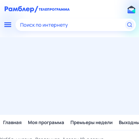
Поиск по интернету
Главная
Моя программа
Премьеры недели
Выходн