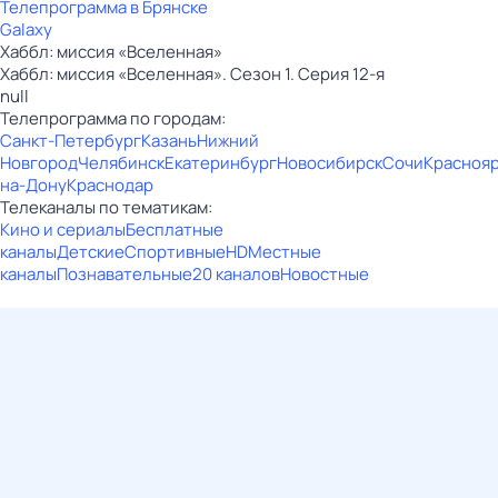
Телепрограмма в Брянске
Galaxy
Хаббл: миссия «Вселенная»
Хаббл: миссия «Вселенная». Сезон 1. Серия 12-я
null
Телепрограмма по городам:
Санкт-Петербург
Казань
Нижний
Новгород
Челябинск
Екатеринбург
Новосибирск
Сочи
Красноя
на-Дону
Краснодар
Телеканалы по тематикам:
Кино и сериалы
Бесплатные
каналы
Детские
Спортивные
HD
Местные
каналы
Познавательные
20 каналов
Новостные