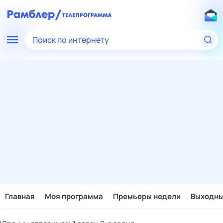
Поиск по интернету
Главная
Моя программа
Премьеры недели
Выходн