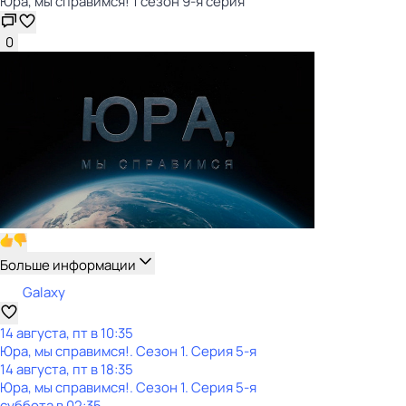
Юра, мы справимся! 1 сезон 9-я серия
0
Больше информации
Galaxy
14 августа, пт в 10:35
Юра, мы справимся!
. Сезон 1
. Серия 5-я
14 августа, пт в 18:35
Юра, мы справимся!
. Сезон 1
. Серия 5-я
суббота
в
02:35