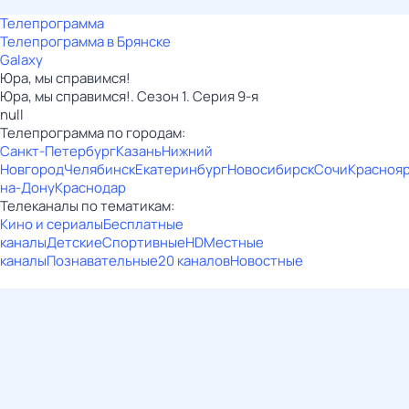
Телепрограмма
Телепрограмма в Брянске
Galaxy
Юра, мы справимся!
Юра, мы справимся!. Сезон 1. Серия 9-я
null
Телепрограмма по городам:
Санкт-Петербург
Казань
Нижний
Новгород
Челябинск
Екатеринбург
Новосибирск
Сочи
Красноя
на-Дону
Краснодар
Телеканалы по тематикам:
Кино и сериалы
Бесплатные
каналы
Детские
Спортивные
HD
Местные
каналы
Познавательные
20 каналов
Новостные