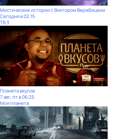
Мистические истории с Виктoром Bержбицким
Сегодня в 02:15
ТВ 3
Планета вкусов
7 авг, пт в 06:25
Моя планета