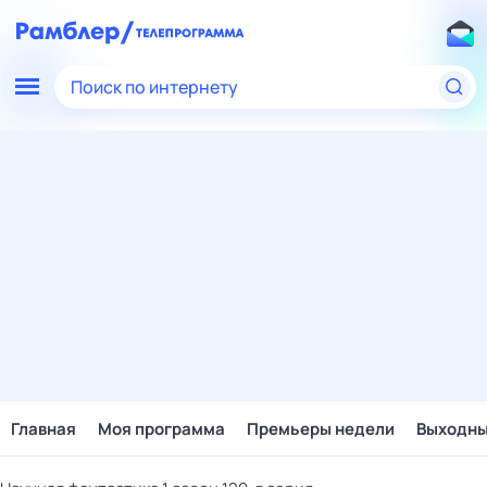
Поиск по интернету
Главная
Моя программа
Премьеры недели
Выходн