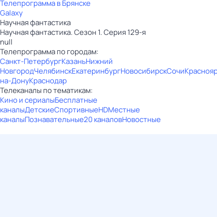
Телепрограмма в Брянске
Galaxy
Научная фантастика
Научная фантастика. Сезон 1. Серия 129-я
null
Телепрограмма по городам:
Санкт-Петербург
Казань
Нижний
Новгород
Челябинск
Екатеринбург
Новосибирск
Сочи
Красноя
на-Дону
Краснодар
Телеканалы по тематикам:
Кино и сериалы
Бесплатные
каналы
Детские
Спортивные
HD
Местные
каналы
Познавательные
20 каналов
Новостные