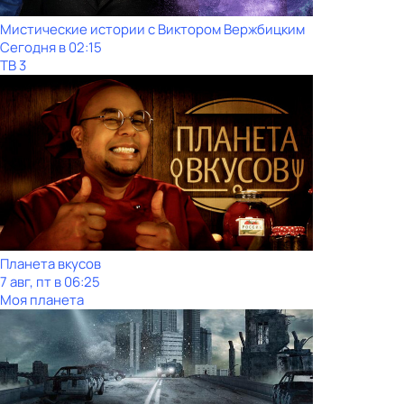
Мистические истории с Виктoром Bержбицким
Сегодня в 02:15
ТВ 3
Планета вкусов
7 авг, пт в 06:25
Моя планета