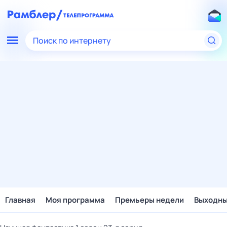
Поиск по интернету
Главная
Моя программа
Премьеры недели
Выходн