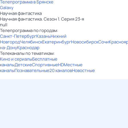
Телепрограмма в Брянске
Galaxy
Научная фантастика
Научная фантастика. Сезон 1. Серия 23-я
null
Телепрограмма по городам:
Санкт-Петербург
Казань
Нижний
Новгород
Челябинск
Екатеринбург
Новосибирск
Сочи
Красноя
на-Дону
Краснодар
Телеканалы по тематикам:
Кино и сериалы
Бесплатные
каналы
Детские
Спортивные
HD
Местные
каналы
Познавательные
20 каналов
Новостные